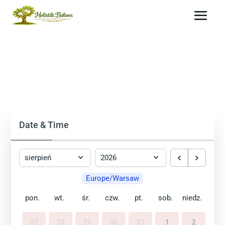
Date & Time
Europe/Warsaw
pon.
wt.
śr.
czw.
pt.
sob.
niedz.
27
28
29
30
31
1
2