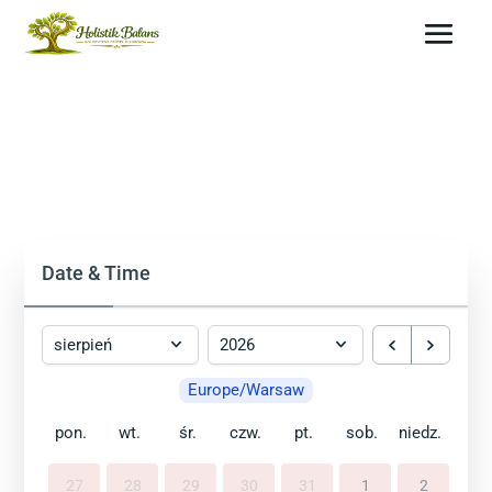
Date & Time
Europe/Warsaw
pon.
wt.
śr.
czw.
pt.
sob.
niedz.
27
28
29
30
31
1
2