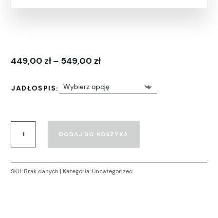
Zakres
449,00
zł
–
549,00
zł
cen:
od
449,00 zł
JADŁOSPIS
do
549,00 zł
ilość
DODAJ DO KOSZYKA
Konsultacja
dietetyczna
z
interpretacja
SKU:
Brak danych
Kategoria:
Uncategorized
specjalistycznych
badań
laboratoryjnych,
zalecenia