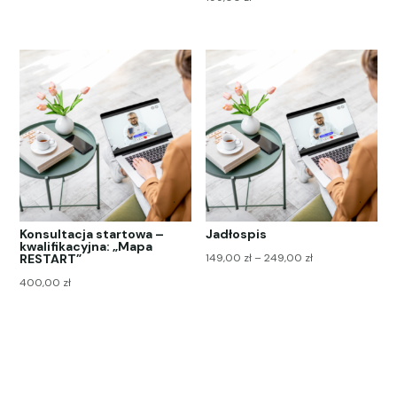
Konsultacja startowa –
Jadłospis
kwalifikacyjna: „Mapa
Zakres
RESTART”
149,00
zł
–
249,00
zł
cen:
400,00
zł
od
149,00 zł
do
249,00 zł