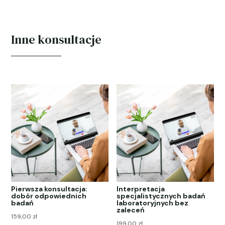
żywieniowe
i
suplementacyjne
Inne konsultacje
Pierwsza konsultacja:
Interpretacja
dobór odpowiednich
specjalistycznych badań
badań
laboratoryjnych bez
zaleceń
159,00
zł
199,00
zł